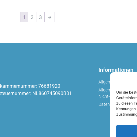
1
2
3
→
Informationen
Allgemeine Geschäf
skammernummer: 76681920
Allgemeine Geschäft
Um die best
steuernummer: NL860745090B01
Nicht-Verbraucher
Geräteinfor
zu diesen T
Datenschutzrichtlini
Kennungen au
Zustimmung 