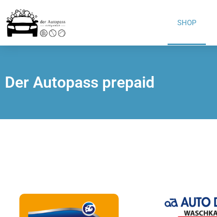
SHOP
Der Autopass prepaid